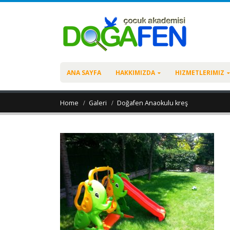
ANA SAYFA
HAKKIMIZDA
HIZMETLERIMIZ
Home
Galeri
Doğafen Anaokulu kreş