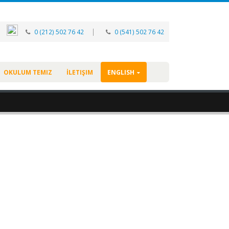
|
0 (212) 502 76 42
0 (541) 502 76 42
OKULUM TEMIZ
İLETIŞIM
ENGLISH