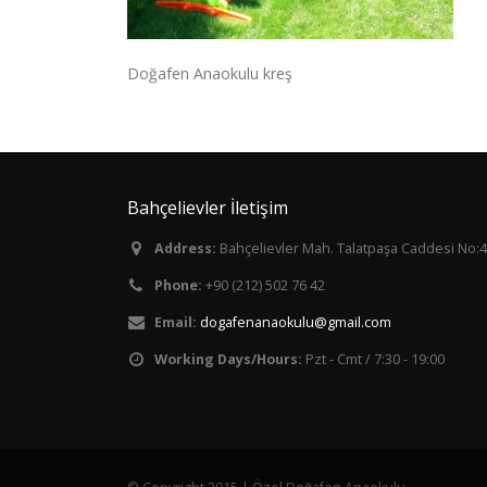
Doğafen Anaokulu kreş
Bahçelievler İletişim
Address:
Bahçelievler Mah. Talatpaşa Caddesi No:4
Phone:
+90 (212) 502 76 42
Email:
dogafenanaokulu@gmail.com
Working Days/Hours:
Pzt - Cmt / 7:30 - 19:00