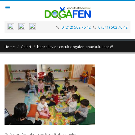
0 (212) 502 76 42
0 (541) 502 76 42
Home
Galeri
bahcelievler-cocuk-dogafen-anaokulu-incek5
Doğafen Anaokulu ve Kreş Bahçelievler