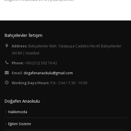
Bahçelievler İletişim
Address:
Bahçelievler Mah. Talatpaşa Caddesi No:45 Bahçelievler
34180 | İstanbul
Phone:
+90 (212) 502 76 42
Email:
dogafenanaokulu@gmail.com
Working Days/Hours:
Pzt - Cmt / 7:30 - 19:00
Doğafen Anaokulu
Hakkımızda
Eğitim Sistemi