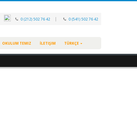
|
0 (212) 502 76 42
0 (541) 502 76 42
OKULUM TEMIZ
İLETIŞIM
TÜRKÇE