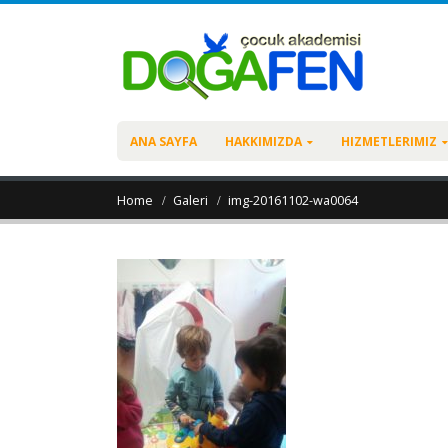
ANA SAYFA
HAKKIMIZDA
HIZMETLERIMIZ
Home
Galeri
img-20161102-wa0064