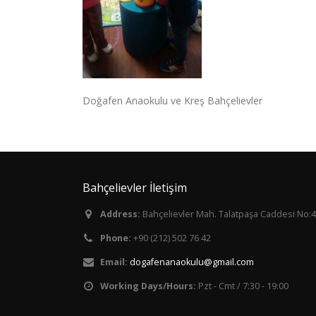
Doğafen Anaokulu ve Kreş Bahçelievler
Bahçelievler İletişim
Address:
Bahçelievler Mah. Talatpaşa Caddesi No:4
Phone:
+90 (212) 502 76 42
Email:
dogafenanaokulu@gmail.com
Working Days/Hours:
Pzt - Cmt / 7:30 - 19:00