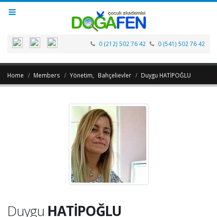
0 (212) 502 76 42
0 (541) 502 76 42
Home
Members
Yönetim
,
Bahçelievler
Duygu HATİPOĞLU
Duygu
HATİPOĞLU