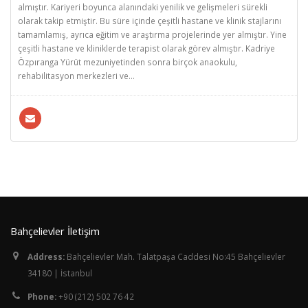
almıştır. Kariyeri boyunca alanındaki yenilik ve gelişmeleri sürekli
olarak takip etmiştir. Bu süre içinde çeşitli hastane ve klinik stajlarını
tamamlamış, ayrıca eğitim ve araştırma projelerinde yer almıştır. Yine
çeşitli hastane ve kliniklerde terapist olarak görev almıştır. Kadriye
Özpıranga Yürüt mezuniyetinden sonra birçok anaokulu,
rehabilitasyon merkezleri ve...
Bahçelievler İletişim
Address:
Bahçelievler Mah. Talatpaşa Caddesi No:45 Bahçelievler
34180 | İstanbul
Phone:
+90 (212) 502 76 42