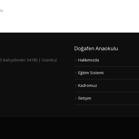
lu
Doğafen Anaokulu
5 Bahçelievler 34180 | İstanbul
Hakkımızda
Eğitim Sistemi
Kadromuz
İletişim