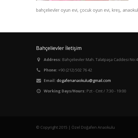
bahçelievler oyun evi, çocuk oyun evi, kreş, anaoku
Bahçelievler İletişim
Address:
Bahçelievler Mah. Talatpaşa Caddesi No:4
Phone:
+90 (212) 502 76 42
Email:
dogafenanaokulu@gmail.com
Working Days/Hours:
Pzt - Cmt / 7:30 - 19:00
© Copyright 2015 | Özel Doğafen Anaokulu