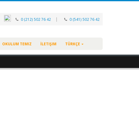
|
0 (212) 502 76 42
0 (541) 502 76 42
OKULUM TEMIZ
İLETIŞIM
TÜRKÇE