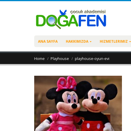
ANA SAYFA
HAKKIMIZDA
HIZMETLERIMIZ
Home
Playhouse
playhouse-oyun-evi