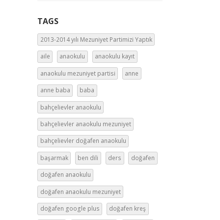
TAGS
2013-2014 yılı Mezuniyet Partimizi Yaptık
aile
anaokulu
anaokulu kayıt
anaokulu mezuniyet partisi
anne
anne baba
baba
bahçelievler anaokulu
bahçelievler anaokulu mezuniyet
bahçelievler doğafen anaokulu
başarmak
ben dili
ders
doğafen
doğafen anaokulu
doğafen anaokulu mezuniyet
doğafen google plus
doğafen kreş