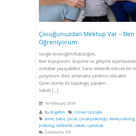
Çocuğunuzdan Mektup Var – Ben
Öğreniyorum
Sevgili Anneciğim/Babacığım,
Ben büyüyorum. Büyüme ve gelişme aşamasında 
zorluklar yaşayabiliriz. Sana rehberlik edecek bir 
yazıyorum. Beni anlamana yardımcı olacaktır.
Güne olumlu bir başlangıç yapalım…
Sabah […]
16 February 2018
By
dogafen
Uzman Gözüyle
anne
,
baba
,
çocuk
,
çocuk psikoloğu
,
klinik psikolog
psikolog
,
rehberlik
,
sabah
,
uyanmak
on
Comments Off