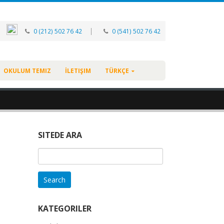
|
0 (212) 502 76 42
0 (541) 502 76 42
OKULUM TEMIZ
İLETIŞIM
TÜRKÇE
SITEDE ARA
Search
for:
KATEGORILER