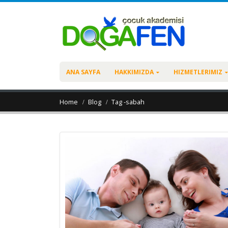
ANA SAYFA
HAKKIMIZDA
HIZMETLERIMIZ
Home
Blog
Tag -
sabah