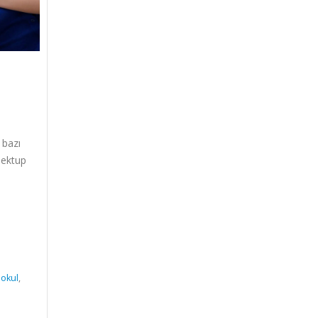
bazı
mektup
,
okul
,