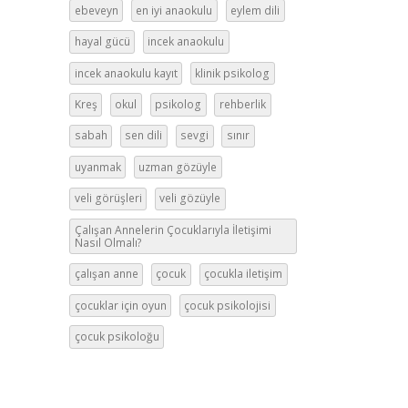
ebeveyn
en iyi anaokulu
eylem dili
hayal gücü
incek anaokulu
incek anaokulu kayıt
klinik psikolog
Kreş
okul
psikolog
rehberlik
sabah
sen dili
sevgi
sınır
uyanmak
uzman gözüyle
veli görüşleri
veli gözüyle
Çalışan Annelerin Çocuklarıyla İletişimi
Nasıl Olmalı?
çalışan anne
çocuk
çocukla iletişim
çocuklar için oyun
çocuk psikolojisi
çocuk psikoloğu