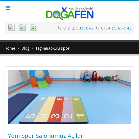
0 (212) 502 76 42
0 (541) 502 76 42
Home
Blog
Tag -
anaokulu spor
Yeni Spor Salonumuz Açıldı