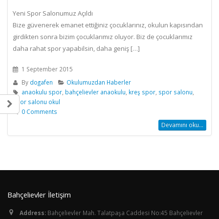
Yeni Spor Salonumuz Açıldı
Bize güvenerek emanet ettiğiniz çocuklarınız, okulun kapısından
girdikten sonra bizim çocuklarımız oluyor. Biz de çocuklarımız
daha rahat spor yapabilsin, daha geniş […]
1 September 2015
By
dogafen
Okulumuzdan Haberler
anaokulu spor
,
bahçelievler anaokulu
,
kreş spor
,
spor salonu
,
spor salonu okul
0 Comments
Devamını oku...
Bahçelievler İletişim
Address:
Bahçelievler Mah. Talatpaşa Caddesi No:45 Bahçelievler