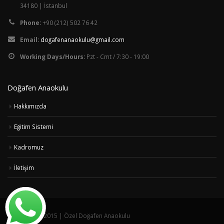
34180 | İstanbul
Phone:
+90 (212) 502 76 42
Email:
dogafenanaokulu@gmail.com
Working Days/Hours:
Pzt - Cmt / 7:30 - 19:00
Doğafen Anaokulu
Hakkımızda
Eğitim Sistemi
Kadromuz
İletişim
© Copyright 2015 | Özel Doğafen Anaokulu