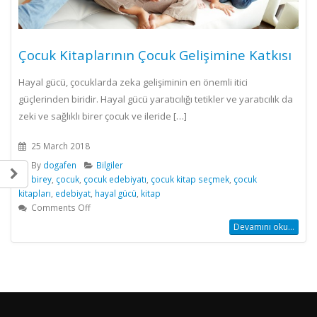
Çocuk Kitaplarının Çocuk Gelişimine Katkısı
Hayal gücü, çocuklarda zeka gelişiminin en önemli itici
güçlerinden biridir. Hayal gücü yaratıcılığı tetikler ve yaratıcılık da
zeki ve sağlıklı birer çocuk ve ileride […]
25 March 2018
By
dogafen
Bilgiler
birey
,
çocuk
,
çocuk edebiyatı
,
çocuk kitap seçmek
,
çocuk
kitapları
,
edebiyat
,
hayal gücü
,
kitap
on
Comments Off
Çocuk
Devamını oku...
Kitaplarının
Çocuk
Gelişimine
Katkısı