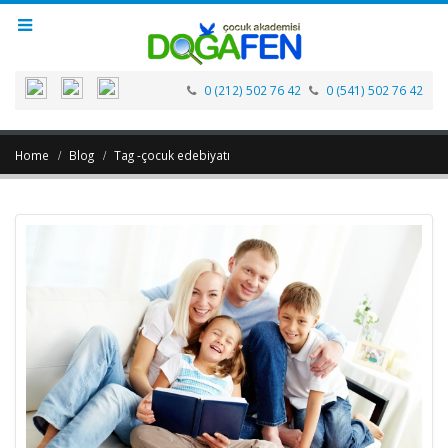
0 (212) 502 76 42
0 (541) 502 76 42
Home
Blog
Tag -
çocuk edebiyatı