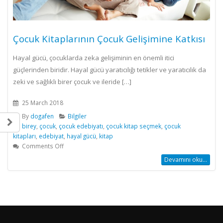
Çocuk Kitaplarının Çocuk Gelişimine Katkısı
Hayal gücü, çocuklarda zeka gelişiminin en önemli itici
güçlerinden biridir. Hayal gücü yaratıcılığı tetikler ve yaratıcılık da
zeki ve sağlıklı birer çocuk ve ileride […]
25 March 2018
By
dogafen
Bilgiler
birey
,
çocuk
,
çocuk edebiyatı
,
çocuk kitap seçmek
,
çocuk
kitapları
,
edebiyat
,
hayal gücü
,
kitap
on
Comments Off
Çocuk
Devamını oku...
Kitaplarının
Çocuk
Gelişimine
Katkısı