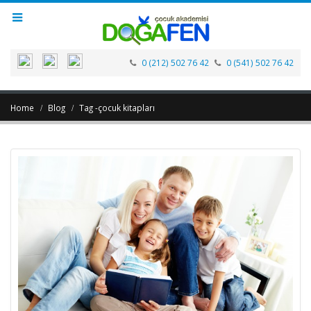
0 (212) 502 76 42
0 (541) 502 76 42
Home
Blog
Tag -
çocuk kitapları