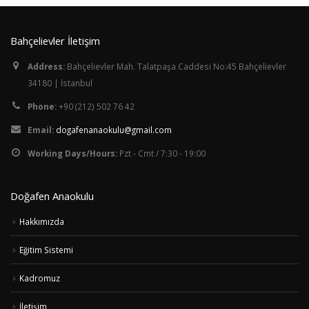
Bahçelievler İletişim
Address:
Bahçelievler Mah. Talatpaşa Caddesi No:45 Bahçelievler
34180 | İstanbul
Phone:
+90 (212) 502 76 42
Email:
dogafenanaokulu@gmail.com
Working Days/Hours:
Pzt - Cmt / 7:30 - 19:00
Doğafen Anaokulu
Hakkımızda
Eğitim Sistemi
Kadromuz
İletişim