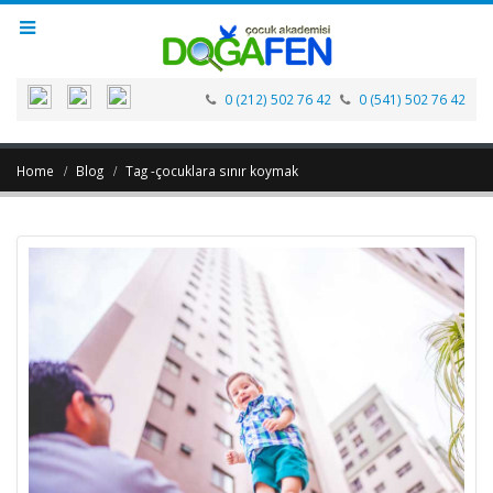
0 (212) 502 76 42
0 (541) 502 76 42
Home
Blog
Tag -
çocuklara sınır koymak