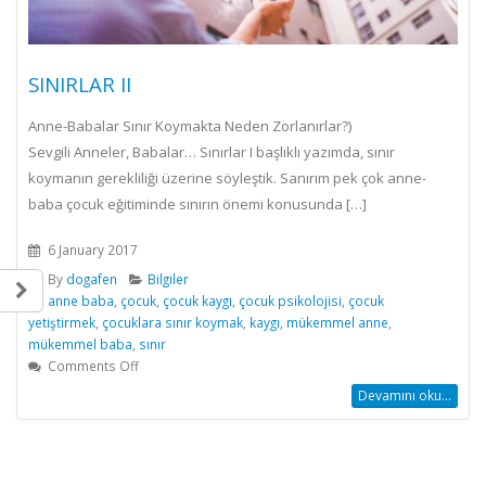
SINIRLAR II
Anne-Babalar Sınır Koymakta Neden Zorlanırlar?)
Sevgili Anneler, Babalar… Sınırlar I başlıklı yazımda, sınır
koymanın gerekliliği üzerine söyleştik. Sanırım pek çok anne-
baba çocuk eğitiminde sınırın önemi konusunda […]
6 January 2017
By
dogafen
Bilgiler
anne baba
,
çocuk
,
çocuk kaygı
,
çocuk psikolojisi
,
çocuk
yetiştirmek
,
çocuklara sınır koymak
,
kaygı
,
mükemmel anne
,
mükemmel baba
,
sınır
on
Comments Off
SINIRLAR
Devamını oku...
II