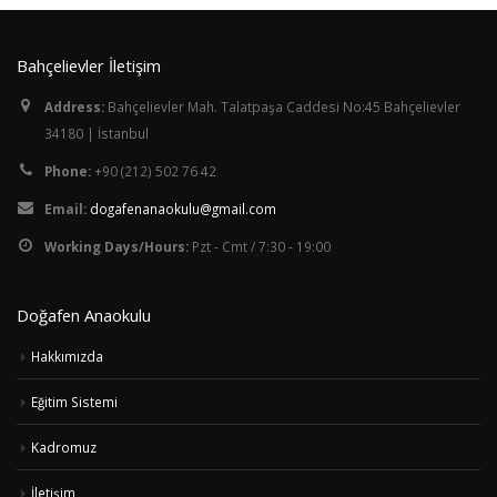
Bahçelievler İletişim
Address:
Bahçelievler Mah. Talatpaşa Caddesi No:45 Bahçelievler
34180 | İstanbul
Phone:
+90 (212) 502 76 42
Email:
dogafenanaokulu@gmail.com
Working Days/Hours:
Pzt - Cmt / 7:30 - 19:00
Doğafen Anaokulu
Hakkımızda
Eğitim Sistemi
Kadromuz
İletişim