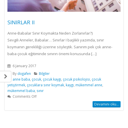
SINIRLAR II
Anne-Babalar Sınır Koymakta Neden Zorlanırlar?)
Sevgili Anneler, Babalar… Sınırlar I başlıklı yazımda, sınır
koymanın gerekliliği üzerine söyleştik. Sanırım pek çok anne-
baba çocuk eğitiminde sınırın önemi konusunda […]
6 January 2017
By
dogafen
Bilgiler
anne baba
,
çocuk
,
çocuk kaygı
,
çocuk psikolojisi
,
çocuk
yetiştirmek
,
çocuklara sınır koymak
,
kaygı
,
mükemmel anne
,
mükemmel baba
,
sınır
on
Comments Off
SINIRLAR
Devamını oku...
II