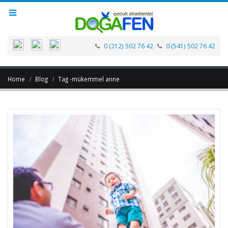
0 (212) 502 76 42
0 (541) 502 76 42
Home
Blog
Tag -
mükemmel anne